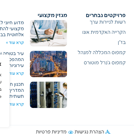
פרויקטים נבחרים
מגזין מקצועי
רשות לניירות ערך
מדוע חיוני 
מקצועי להת
הקרייה האקדמית אונו
אלחוטית בבנ
בז"ן
קרא עוד »
קמפוס המכללה למנהל
עיר בטוחה ו
המהפכה בטכנ
קמפוס ג'נרל מוטורס
א
עירוניות
קרא עוד »
ש
תכנון חדר ת
ב
המדריך המקצ
תשתית טכנו
.
קרא עוד »
הצהרת נגישות
מדיניות פרטיות