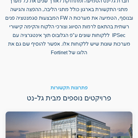
חברת גל-נט הטמיעה ומתחזקת לאורך שנים את כל מערך
מתגי התקשורת בארגון כולל מתגי הליבה, ההפצה והגישה
ובנוסף, הטמיעה את מערכות ה FW המבצעות סגמנטציה פנים
רשתית בהתאם לרמות הסיווג וצורכי הלקוח והקימה קישורי
IPSec ללקוחות שונים ע"פ הגלובוס תוך אינטגרציה עם
מערכות שונות שיש ללקוחות אלו. אפשר להוסיף שם גם את
הלוגו של Fortinet
פתרונות תקשורות
פרויקטים נוספים מבית גל-נט