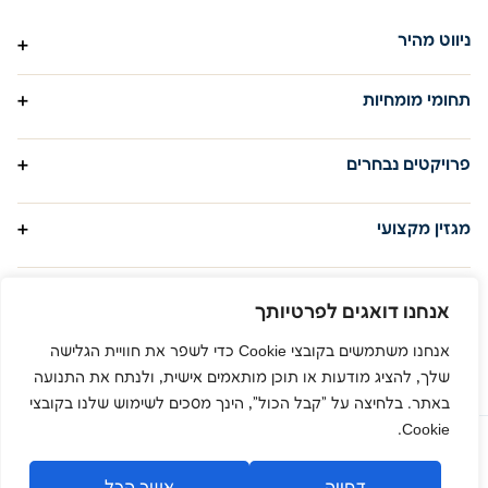
ניווט מהיר
פרויקטים
תחומי מומחיות
אודות
תשתית תקשורת פסיבית
פרויקטים נבחרים
מגזין מקצועי
תשתית תקשורת אקטיבית
יצירת קשר
רשות לניירות ערך
מגזין מקצועי
תשתית תקשורת אלחוטית
הקרייה האקדמית אונו
מערכות מתח נמוך
מדוע חיוני לבחור בספק מקצועי
בז"ן
להתקנת רשת אלחוטית בבניין שלך?
אנחנו דואגים לפרטיותך
קרא עוד »
קמפוס המכללה למנהל
אנחנו משתמשים בקובצי Cookie כדי לשפר את חוויית הגלישה
קמפוס ג'נרל מוטורס
שלך, להציג מודעות או תוכן מותאמים אישית, ולנתח את התנועה
באתר. בלחיצה על "קבל הכול", הינך מסכים לשימוש שלנו בקובצי
עיר בטוחה וחכמה: המהפכה
Cookie.
בטכנולוגיות עירוניות
© כל הזכויות שמורות לחברת גל-נט בע”מ 2024
קרא עוד »
הצהרת נגישות
מדיניות פרטיות