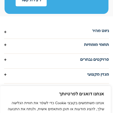
ליצירת קשר
ניווט מהיר
פרויקטים
תחומי מומחיות
אודות
תשתית תקשורת פסיבית
פרויקטים נבחרים
מגזין מקצועי
תשתית תקשורת אקטיבית
יצירת קשר
רשות לניירות ערך
מגזין מקצועי
תשתית תקשורת אלחוטית
הקרייה האקדמית אונו
מערכות מתח נמוך
מדוע חיוני לבחור בספק מקצועי
בז"ן
להתקנת רשת אלחוטית בבניין שלך?
אנחנו דואגים לפרטיותך
קרא עוד »
קמפוס המכללה למנהל
אנחנו משתמשים בקובצי Cookie כדי לשפר את חוויית הגלישה
קמפוס ג'נרל מוטורס
שלך, להציג מודעות או תוכן מותאמים אישית, ולנתח את התנועה